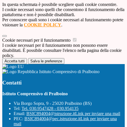
In questa schermata è possibile scegliere quali cookie consentire.
I cookie necessari sono quelli che consentono il funzionamento della
piattaforma e non è possibile disabilitarli.
Per conoscere quali sono i cookie necessari al funzionamento potete
visionare la
COOKIE POLICY
.
Cookie necessari per il funzionamento
I cookie necessari per il funzionamento non possono essere
disabilitati. È possibile consultare l'elenco nella pagina della cookie
policy.
Accetta tutti
Salva le preferenze
Istituto Comprensivo di Pralboino
Contatti
Istituto Comprensivo di Pralboino
Via Borgo Sopra, 9 - 25020 Pralboino (BS)
Tel:
Tel. 030.9547428 - 030.954135
Email:
BSIC894004@istruzione.it
Link per inviare una mail
PEC:
BSIC894004@pec.istruzione.it
Link per inviare una
mail