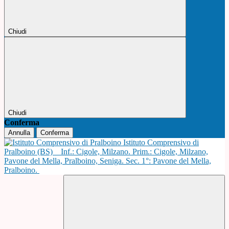
Chiudi
Chiudi
Conferma
Annulla
Conferma
Istituto Comprensivo di
Pralboino (BS)
Inf.: Cigole, Milzano. Prim.: Cigole, Milzano,
Pavone del Mella, Pralboino, Seniga. Sec. 1°: Pavone del Mella,
Pralboino.