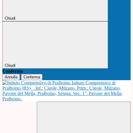
Chiudi
Chiudi
Conferma
Annulla
Conferma
Istituto Comprensivo di
Pralboino (BS)
Inf.: Cigole, Milzano. Prim.: Cigole, Milzano,
Pavone del Mella, Pralboino, Seniga. Sec. 1°: Pavone del Mella,
Pralboino.