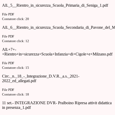
All._5__Rientro_in_sicurezza_Scuola_Primaria_di_Seniga_1.pdf
File PDF
Contatore click: 20
All._6__Rientro_in_sicurezza_Scuola_Secondaria_di_Pavone_del_M
File PDF
Contatore click: 12
All.+7+-
+Rientro+in+sicurezza+Scuola+Infanzia+di+Cigole+e+Milzano.pdf
File PDF
Contatore click: 15
Circ._n._18_-_Integrazione_D.V.R._a.s._2021-
2022_ed_allegati.pdf
File PDF
Contatore click: 18
11 set.- INTEGRAZIONE DVR- Pralboino Ripresa attivit didattica
in presenza_1.pdf