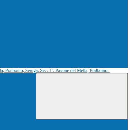
la, Pralboino, Seniga. Sec. 1°: Pavone del Mella, Pralboino.