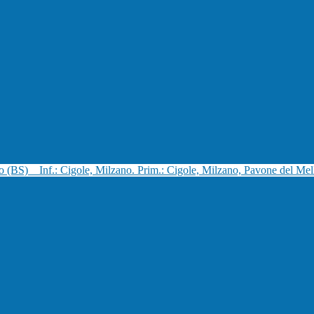
no (BS)
Inf.: Cigole, Milzano. Prim.: Cigole, Milzano, Pavone del Mel