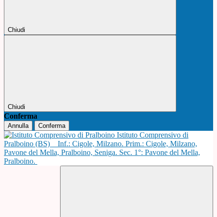
Chiudi
Chiudi
Conferma
Annulla
Conferma
Istituto Comprensivo di
Pralboino (BS)
Inf.: Cigole, Milzano. Prim.: Cigole, Milzano,
Pavone del Mella, Pralboino, Seniga. Sec. 1°: Pavone del Mella,
Pralboino.