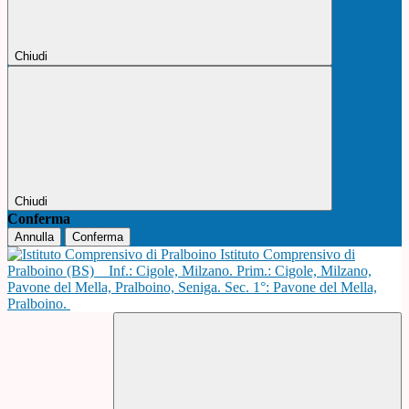
Chiudi
Chiudi
Conferma
Annulla
Conferma
Istituto Comprensivo di
Pralboino (BS)
Inf.: Cigole, Milzano. Prim.: Cigole, Milzano,
Pavone del Mella, Pralboino, Seniga. Sec. 1°: Pavone del Mella,
Pralboino.