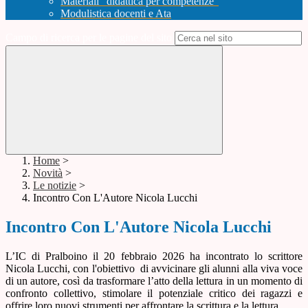
Materiali "didattica per competenze"
Modulistica docenti e Ata
Campo di ricerca per le pagine del sito
Home
>
Novità
>
Le notizie
>
Incontro Con L'Autore Nicola Lucchi
Incontro Con L'Autore Nicola Lucchi
L’IC di Pralboino il 20 febbraio 2026 ha incontrato lo scrittore
Nicola Lucchi, con l'obiettivo
di avvicinare gli alunni alla viva voce
di un autore, così da trasformare l’atto della lettura in un momento di
confronto collettivo, stimolare il potenziale critico dei ragazzi e
offrire loro nuovi strumenti per affrontare la scrittura e la lettura.