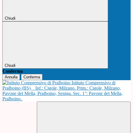
Chiudi
Chiudi
Conferma
Annulla
Conferma
Istituto Comprensivo di
Pralboino (BS)
Inf.: Cigole, Milzano. Prim.: Cigole, Milzano,
Pavone del Mella, Pralboino, Seniga. Sec. 1°: Pavone del Mella,
Pralboino.