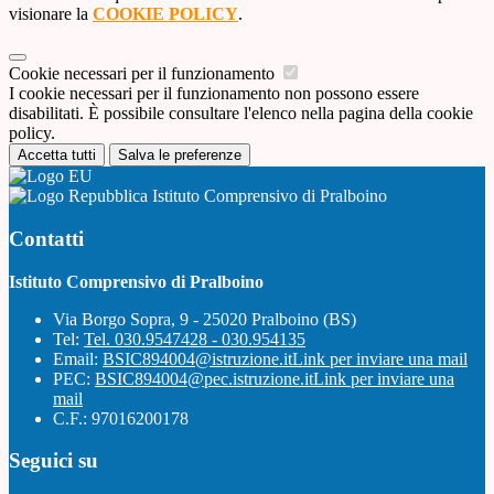
visionare la
COOKIE POLICY
.
Cookie necessari per il funzionamento
I cookie necessari per il funzionamento non possono essere
disabilitati. È possibile consultare l'elenco nella pagina della cookie
policy.
Accetta tutti
Salva le preferenze
Istituto Comprensivo di Pralboino
Contatti
Istituto Comprensivo di Pralboino
Via Borgo Sopra, 9 - 25020 Pralboino (BS)
Tel:
Tel. 030.9547428 - 030.954135
Email:
BSIC894004@istruzione.it
Link per inviare una mail
PEC:
BSIC894004@pec.istruzione.it
Link per inviare una
mail
C.F.: 97016200178
Seguici su