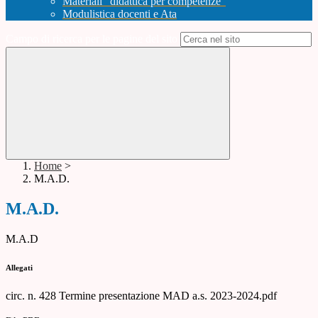
Materiali "didattica per competenze"
Modulistica docenti e Ata
Campo di ricerca per le pagine del sito
Home
>
M.A.D.
M.A.D.
M.A.D
Allegati
circ. n. 428 Termine presentazione MAD a.s. 2023-2024.pdf