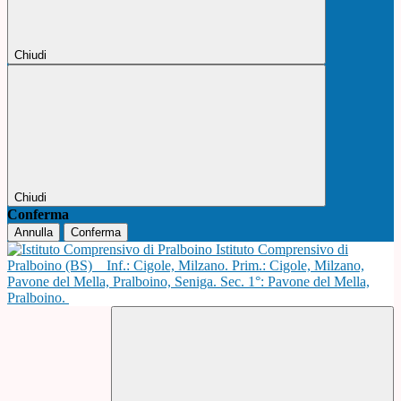
Chiudi
Chiudi
Conferma
Annulla
Conferma
Istituto Comprensivo di
Pralboino (BS)
Inf.: Cigole, Milzano. Prim.: Cigole, Milzano,
Pavone del Mella, Pralboino, Seniga. Sec. 1°: Pavone del Mella,
Pralboino.