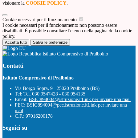
visionare la
COOKIE POLICY
.
Cookie necessari per il funzionamento
I cookie necessari per il funzionamento non possono essere
disabilitati. È possibile consultare l'elenco nella pagina della cookie
policy.
Accetta tutti
Salva le preferenze
Istituto Comprensivo di Pralboino
Contatti
Istituto Comprensivo di Pralboino
Via Borgo Sopra, 9 - 25020 Pralboino (BS)
Tel:
Tel. 030.9547428 - 030.954135
Email:
BSIC894004@istruzione.it
Link per inviare una mail
PEC:
BSIC894004@pec.istruzione.it
Link per inviare una
mail
C.F.: 97016200178
Seguici su