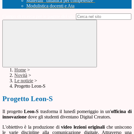
Materiali "didattica per competenze"
Modulistica docenti e Ata
Campo di ricerca per le pagine del sito
Home
>
Novità
>
Le notizie
>
Progetto Leon-S
Progetto Leon-S
Il progetto
Leon-S
trasforma il lunedì pomeriggio in un'
officina di
innovazione
dove gli studenti diventano Digital Creators.
L'obiettivo è la produzione di
video lezioni originali
che uniscono
le varie discipline alla comunicazione digitale. Attraverso una