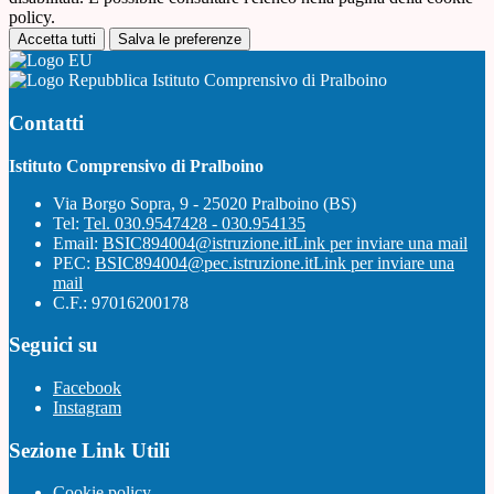
policy.
Accetta tutti
Salva le preferenze
Istituto Comprensivo di Pralboino
Contatti
Istituto Comprensivo di Pralboino
Via Borgo Sopra, 9 - 25020 Pralboino (BS)
Tel:
Tel. 030.9547428 - 030.954135
Email:
BSIC894004@istruzione.it
Link per inviare una mail
PEC:
BSIC894004@pec.istruzione.it
Link per inviare una
mail
C.F.: 97016200178
Seguici su
Facebook
Instagram
Sezione Link Utili
Cookie policy