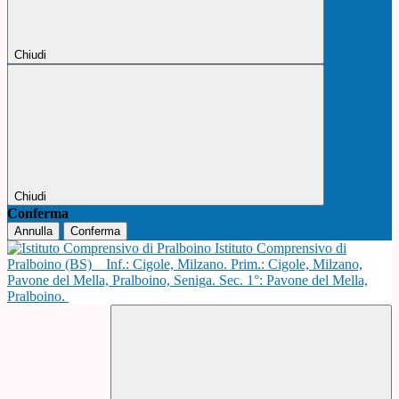
Chiudi
Chiudi
Conferma
Annulla
Conferma
Istituto Comprensivo di
Pralboino (BS)
Inf.: Cigole, Milzano. Prim.: Cigole, Milzano,
Pavone del Mella, Pralboino, Seniga. Sec. 1°: Pavone del Mella,
Pralboino.