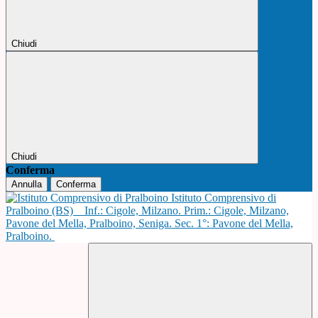
Chiudi
Chiudi
Conferma
Annulla
Conferma
Istituto Comprensivo di
Pralboino (BS)
Inf.: Cigole, Milzano. Prim.: Cigole, Milzano,
Pavone del Mella, Pralboino, Seniga. Sec. 1°: Pavone del Mella,
Pralboino.