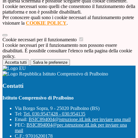
In questa schermata è possibile scegliere quali cookie consentire.
I cookie necessari sono quelli che consentono il funzionamento della
piattaforma e non è possibile disabilitarli.
Per conoscere quali sono i cookie necessari al funzionamento potete
visionare la
COOKIE POLICY
.
Cookie necessari per il funzionamento
I cookie necessari per il funzionamento non possono essere
disabilitati. È possibile consultare l'elenco nella pagina della cookie
policy.
Accetta tutti
Salva le preferenze
Istituto Comprensivo di Pralboino
Contatti
Istituto Comprensivo di Pralboino
Via Borgo Sopra, 9 - 25020 Pralboino (BS)
Tel:
Tel. 030.9547428 - 030.954135
Email:
BSIC894004@istruzione.it
Link per inviare una mail
PEC:
BSIC894004@pec.istruzione.it
Link per inviare una
mail
C.F.: 97016200178