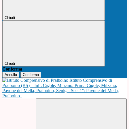
Chiudi
Chiudi
Conferma
Annulla
Conferma
Istituto Comprensivo di
Pralboino (BS)
Inf.: Cigole, Milzano. Prim.: Cigole, Milzano,
Pavone del Mella, Pralboino, Seniga. Sec. 1°: Pavone del Mella,
Pralboino.