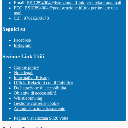
Email:
BSIC894004@istruzione.it
Link per inviare una mail
PEC:
BSIC894004@pec.istruzione.it
Link per inviare una
mail
C.F.: 97016200178
Seguici su
Facebook
Instagram
Sezione Link Utili
Cookie policy
Note legali
Informativa Privacy
Ufficio Relazioni con il Pubblico
Dichiarazione di accessibilità
Obiettivi di accessibilità
Whistleblowing
Gestione consensi cookie
Amministrazione trasparente
Pagina visualizzata
9320
volte