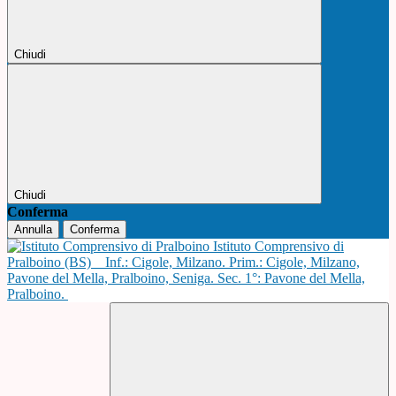
Chiudi
Chiudi
Conferma
Annulla
Conferma
Istituto Comprensivo di
Pralboino (BS)
Inf.: Cigole, Milzano. Prim.: Cigole, Milzano,
Pavone del Mella, Pralboino, Seniga. Sec. 1°: Pavone del Mella,
Pralboino.