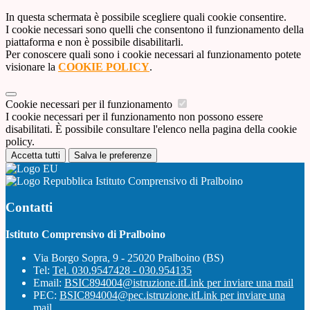
In questa schermata è possibile scegliere quali cookie consentire.
I cookie necessari sono quelli che consentono il funzionamento della
piattaforma e non è possibile disabilitarli.
Per conoscere quali sono i cookie necessari al funzionamento potete
visionare la
COOKIE POLICY
.
Cookie necessari per il funzionamento
I cookie necessari per il funzionamento non possono essere
disabilitati. È possibile consultare l'elenco nella pagina della cookie
policy.
Accetta tutti
Salva le preferenze
Istituto Comprensivo di Pralboino
Contatti
Istituto Comprensivo di Pralboino
Via Borgo Sopra, 9 - 25020 Pralboino (BS)
Tel:
Tel. 030.9547428 - 030.954135
Email:
BSIC894004@istruzione.it
Link per inviare una mail
PEC:
BSIC894004@pec.istruzione.it
Link per inviare una
mail