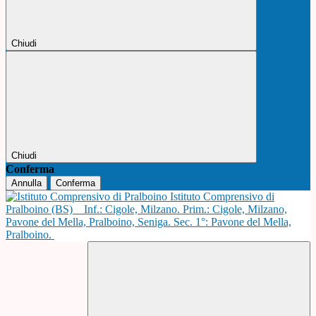
Chiudi
Chiudi
Conferma
Annulla
Conferma
Istituto Comprensivo di
Pralboino (BS)
Inf.: Cigole, Milzano. Prim.: Cigole, Milzano,
Pavone del Mella, Pralboino, Seniga. Sec. 1°: Pavone del Mella,
Pralboino.