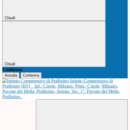
Chiudi
Chiudi
Conferma
Annulla
Conferma
Istituto Comprensivo di
Pralboino (BS)
Inf.: Cigole, Milzano. Prim.: Cigole, Milzano,
Pavone del Mella, Pralboino, Seniga. Sec. 1°: Pavone del Mella,
Pralboino.