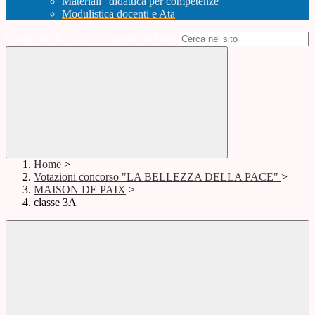
Materiali "didattica per competenze"
Modulistica docenti e Ata
Campo di ricerca per le pagine del sito
Home
>
Votazioni concorso "LA BELLEZZA DELLA PACE"
>
MAISON DE PAIX
>
classe 3A