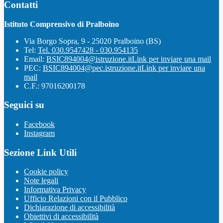
Contatti
Istituto Comprensivo di Pralboino
Via Borgo Sopra, 9 - 25020 Pralboino (BS)
Tel:
Tel. 030.9547428 - 030.954135
Email:
BSIC894004@istruzione.it
Link per inviare una mail
PEC:
BSIC894004@pec.istruzione.it
Link per inviare una
mail
C.F.: 97016200178
Seguici su
Facebook
Instagram
Sezione Link Utili
Cookie policy
Note legali
Informativa Privacy
Ufficio Relazioni con il Pubblico
Dichiarazione di accessibilità
Obiettivi di accessibilità