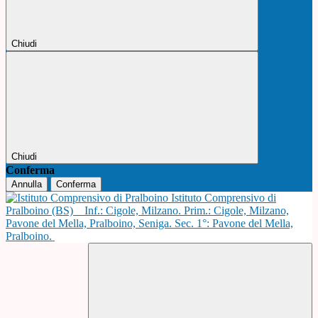
Chiudi
Chiudi
Conferma
Annulla
Conferma
Istituto Comprensivo di
Pralboino (BS)
Inf.: Cigole, Milzano. Prim.: Cigole, Milzano,
Pavone del Mella, Pralboino, Seniga. Sec. 1°: Pavone del Mella,
Pralboino.