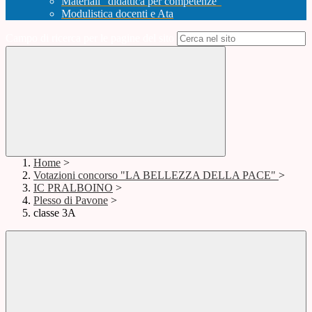
Materiali "didattica per competenze"
Modulistica docenti e Ata
Campo di ricerca per le pagine del sito
Home
>
Votazioni concorso "LA BELLEZZA DELLA PACE"
>
IC PRALBOINO
>
Plesso di Pavone
>
classe 3A