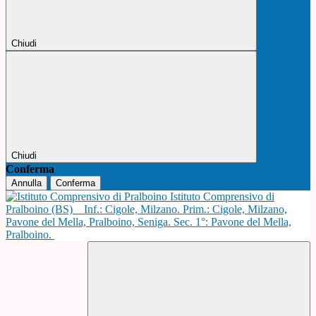
Chiudi
Chiudi
Conferma
Annulla
Conferma
Istituto Comprensivo di
Pralboino (BS)
Inf.: Cigole, Milzano. Prim.: Cigole, Milzano,
Pavone del Mella, Pralboino, Seniga. Sec. 1°: Pavone del Mella,
Pralboino.