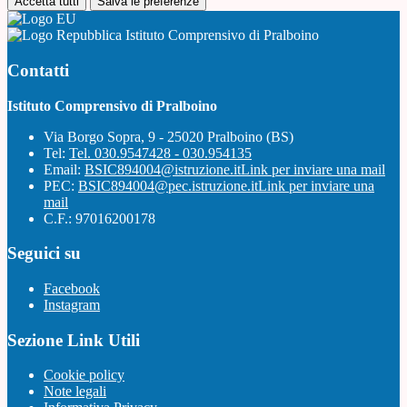
Accetta tutti
Salva le preferenze
Istituto Comprensivo di Pralboino
Contatti
Istituto Comprensivo di Pralboino
Via Borgo Sopra, 9 - 25020 Pralboino (BS)
Tel:
Tel. 030.9547428 - 030.954135
Email:
BSIC894004@istruzione.it
Link per inviare una mail
PEC:
BSIC894004@pec.istruzione.it
Link per inviare una
mail
C.F.: 97016200178
Seguici su
Facebook
Instagram
Sezione Link Utili
Cookie policy
Note legali