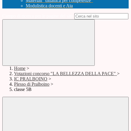
Materiali "didattica per competenze"
Modulistica docenti e Ata
Campo di ricerca per le pagine del sito
Home
>
Votazioni concorso "LA BELLEZZA DELLA PACE"
>
IC PRALBOINO
>
Plesso di Pralboino
>
classe 5B