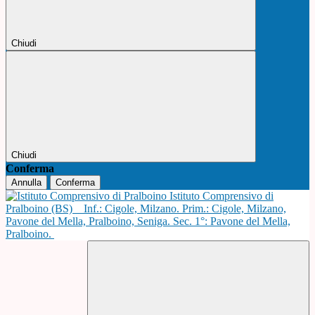
Chiudi
Chiudi
Conferma
Annulla
Conferma
Istituto Comprensivo di
Pralboino (BS)
Inf.: Cigole, Milzano. Prim.: Cigole, Milzano,
Pavone del Mella, Pralboino, Seniga. Sec. 1°: Pavone del Mella,
Pralboino.