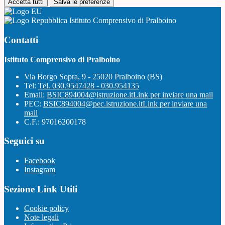
Accetta tutti
Salva le preferenze
Istituto Comprensivo di Pralboino
Contatti
Istituto Comprensivo di Pralboino
Via Borgo Sopra, 9 - 25020 Pralboino (BS)
Tel:
Tel. 030.9547428 - 030.954135
Email:
BSIC894004@istruzione.it
Link per inviare una mail
PEC:
BSIC894004@pec.istruzione.it
Link per inviare una
mail
C.F.: 97016200178
Seguici su
Facebook
Instagram
Sezione Link Utili
Cookie policy
Note legali