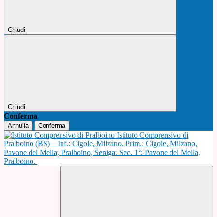
Chiudi
Chiudi
Conferma
Annulla
Conferma
Istituto Comprensivo di
Pralboino (BS)
Inf.: Cigole, Milzano. Prim.: Cigole, Milzano,
Pavone del Mella, Pralboino, Seniga. Sec. 1°: Pavone del Mella,
Pralboino.