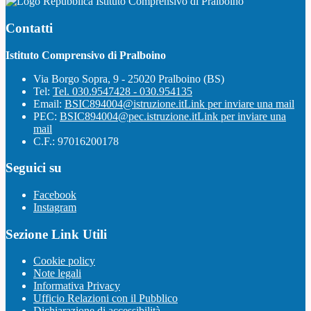
Istituto Comprensivo di Pralboino
Contatti
Istituto Comprensivo di Pralboino
Via Borgo Sopra, 9 - 25020 Pralboino (BS)
Tel:
Tel. 030.9547428 - 030.954135
Email:
BSIC894004@istruzione.it
Link per inviare una mail
PEC:
BSIC894004@pec.istruzione.it
Link per inviare una
mail
C.F.: 97016200178
Seguici su
Facebook
Instagram
Sezione Link Utili
Cookie policy
Note legali
Informativa Privacy
Ufficio Relazioni con il Pubblico
Dichiarazione di accessibilità