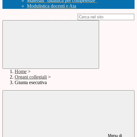
Materiali "didattica per competenze"
Modulistica docenti e Ata
Campo di ricerca per le pagine del sito
Home
>
Organi collegiali
>
Giunta esecutiva
Menu di