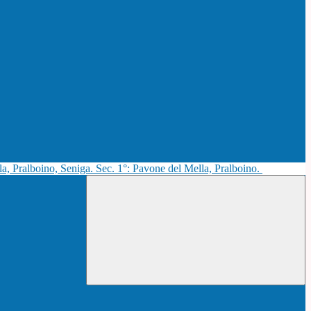
la, Pralboino, Seniga. Sec. 1°: Pavone del Mella, Pralboino.