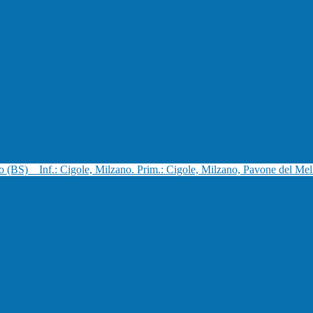
no (BS)
Inf.: Cigole, Milzano. Prim.: Cigole, Milzano, Pavone del Mel