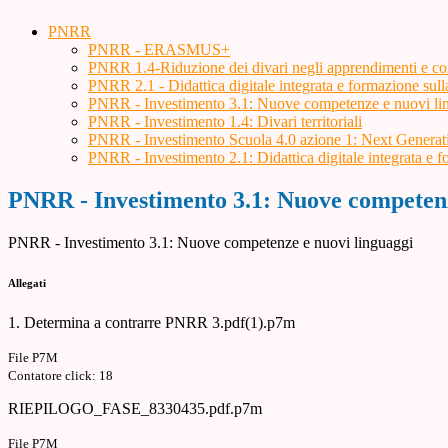
PNRR
PNRR - ERASMUS+
PNRR 1.4-Riduzione dei divari negli apprendimenti e con
PNRR 2.1 - Didattica digitale integrata e formazione sulla
PNRR - Investimento 3.1: Nuove competenze e nuovi li
PNRR - Investimento 1.4: Divari territoriali
PNRR - Investimento Scuola 4.0 azione 1: Next Genera
PNRR - Investimento 2.1: Didattica digitale integrata e 
PNRR - Investimento 3.1: Nuove competenz
PNRR - Investimento 3.1: Nuove competenze e nuovi linguaggi
Allegati
1. Determina a contrarre PNRR 3.pdf(1).p7m
File P7M
Contatore click: 18
RIEPILOGO_FASE_8330435.pdf.p7m
File P7M