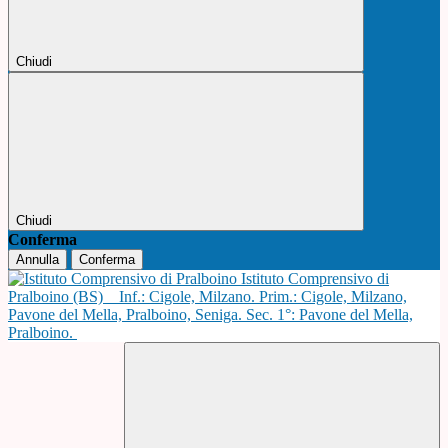
Chiudi
Chiudi
Conferma
Annulla
Conferma
Istituto Comprensivo di
Pralboino (BS)
Inf.: Cigole, Milzano. Prim.: Cigole, Milzano,
Pavone del Mella, Pralboino, Seniga. Sec. 1°: Pavone del Mella,
Pralboino.