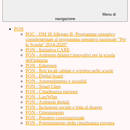
Menu di
navigazione
PON
POC - DM 38 Allegato B- Programma operativo
complementare al programma operativo nazionale "Per
la Scuola" 2014-2020"
PON - Iniziativa CARE
PON - Ambienti didattici innovativi per la scuola
dell'infanzia
PON - Edugreen
PON - Reti locali cablate e wireless nelle scuole
PON - Digital board
PON - Apprendimento e socialità
PON - Smart Class
PON - Cittadinanza europea
PON - Lan/Wlan
PON - Ambienti digitali
PON - Inclusione sociale e lotta al disagio
PON - Orientamento
PON - Pensiero computazionale
PON - Potenziamento della cittadinanza europea