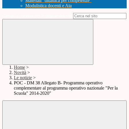
Materiali "didattica per competenze"
Modulistica docenti e Ata
Campo di ricerca per le pagine del sito
Home
>
Novità
>
Le notizie
>
POC - DM 38 Allegato B- Programma operativo
complementare al programma operativo nazionale "Per la
Scuola" 2014-2020"