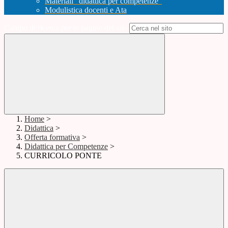
Materiali "didattica per competenze"
Modulistica docenti e Ata
Campo di ricerca per le pagine del sito
Home
>
Didattica
>
Offerta formativa
>
Didattica per Competenze
>
CURRICOLO PONTE