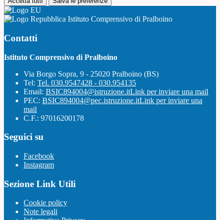
Accetta tutti
Salva le preferenze
Istituto Comprensivo di Pralboino
Contatti
Istituto Comprensivo di Pralboino
Via Borgo Sopra, 9 - 25020 Pralboino (BS)
Tel:
Tel. 030.9547428 - 030.954135
Email:
BSIC894004@istruzione.it
Link per inviare una mail
PEC:
BSIC894004@pec.istruzione.it
Link per inviare una
mail
C.F.: 97016200178
Seguici su
Facebook
Instagram
Sezione Link Utili
Cookie policy
Note legali