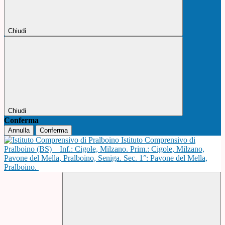
Chiudi
Chiudi
Conferma
Annulla
Conferma
Istituto Comprensivo di
Pralboino (BS)
Inf.: Cigole, Milzano. Prim.: Cigole, Milzano,
Pavone del Mella, Pralboino, Seniga. Sec. 1°: Pavone del Mella,
Pralboino.