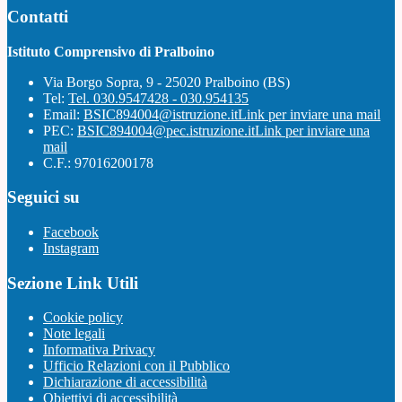
Contatti
Istituto Comprensivo di Pralboino
Via Borgo Sopra, 9 - 25020 Pralboino (BS)
Tel:
Tel. 030.9547428 - 030.954135
Email:
BSIC894004@istruzione.it
Link per inviare una mail
PEC:
BSIC894004@pec.istruzione.it
Link per inviare una
mail
C.F.: 97016200178
Seguici su
Facebook
Instagram
Sezione Link Utili
Cookie policy
Note legali
Informativa Privacy
Ufficio Relazioni con il Pubblico
Dichiarazione di accessibilità
Obiettivi di accessibilità