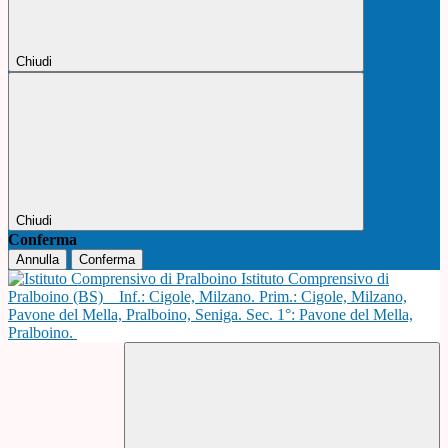
Chiudi
Chiudi
Conferma
Annulla
Conferma
Istituto Comprensivo di
Pralboino (BS)
Inf.: Cigole, Milzano. Prim.: Cigole, Milzano,
Pavone del Mella, Pralboino, Seniga. Sec. 1°: Pavone del Mella,
Pralboino.