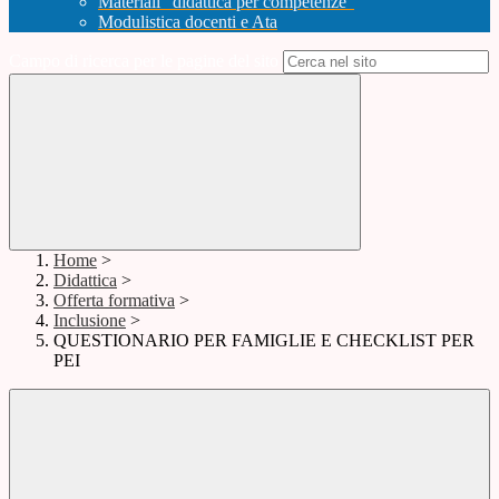
Materiali "didattica per competenze"
Modulistica docenti e Ata
Campo di ricerca per le pagine del sito
Home
>
Didattica
>
Offerta formativa
>
Inclusione
>
QUESTIONARIO PER FAMIGLIE E CHECKLIST PER
PEI