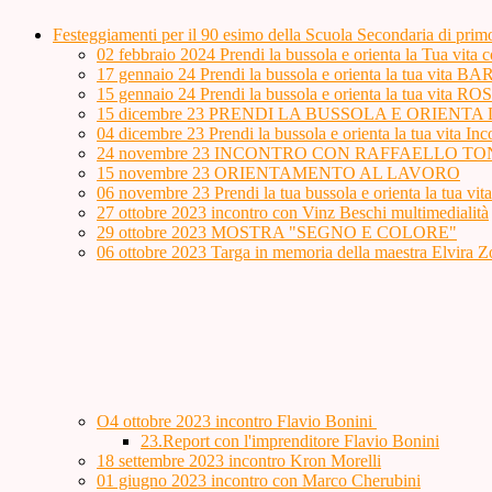
Festeggiamenti per il 90 esimo della Scuola Secondaria di prim
02 febbraio 2024 Prendi la bussola e orienta la 
17 gennaio 24 Prendi la bussola e orienta la tua v
15 gennaio 24 Prendi la bussola e orienta la tua vi
15 dicembre 23 PRENDI LA BUSSOLA E ORIENTA
04 dicembre 23 Prendi la bussola e orienta la tua vita In
24 novembre 23 INCONTRO CON RAFFAELLO TONON, 
15 novembre 23 ORIENTAMENTO AL LAVORO
06 novembre 23 Prendi la tua bussola e orienta la tua vit
27 ottobre 2023 incontro con Vinz Beschi multimedialità
29 ottobre 2023 MOSTRA "SEGNO E COLORE"
06 ottobre 2023 Targa in memoria della maestra Elvira 
O4 ottobre 2023 incontro Flavio Bonini
23.Report con l'imprenditore Flavio Bonini
18 settembre 2023 incontro Kron Morelli
01 giugno 2023 incontro con Marco Cherubini