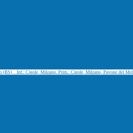
no (BS)
Inf.: Cigole, Milzano. Prim.: Cigole, Milzano, Pavone del Mel