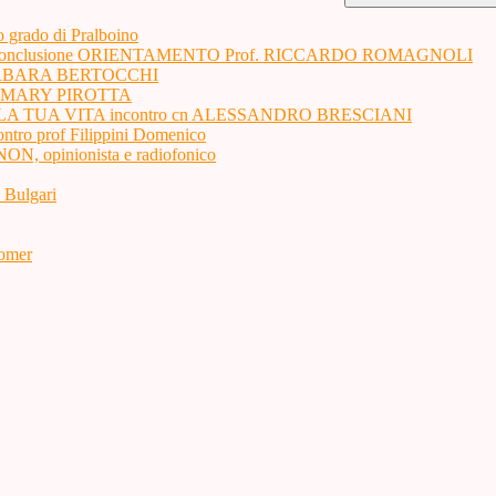
o grado di Pralboino
Tua vita conclusione ORIENTAMENTO Prof. RICCARDO ROMAGNOLI
ita BARBARA BERTOCCHI
ta ROSMARY PIROTTA
 LA TUA VITA incontro cn ALESSANDRO BRESCIANI
contro prof Filippini Domenico
opinionista e radiofonico
a Bulgari
Zomer