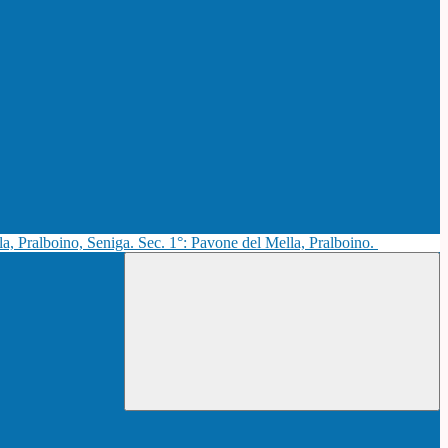
la, Pralboino, Seniga. Sec. 1°: Pavone del Mella, Pralboino.