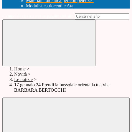
Materiali "didattica per competenze"
Modulistica docenti e Ata
Campo di ricerca per le pagine del sito
Home
>
Novità
>
Le notizie
>
17 gennaio 24 Prendi la bussola e orienta la tua vita
BARBARA BERTOCCHI