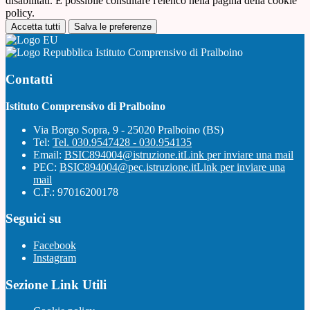
disabilitati. È possibile consultare l'elenco nella pagina della cookie
policy.
Accetta tutti
Salva le preferenze
Istituto Comprensivo di Pralboino
Contatti
Istituto Comprensivo di Pralboino
Via Borgo Sopra, 9 - 25020 Pralboino (BS)
Tel:
Tel. 030.9547428 - 030.954135
Email:
BSIC894004@istruzione.it
Link per inviare una mail
PEC:
BSIC894004@pec.istruzione.it
Link per inviare una
mail
C.F.: 97016200178
Seguici su
Facebook
Instagram
Sezione Link Utili