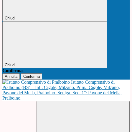
Chiudi
Chiudi
Conferma
Annulla
Conferma
Istituto Comprensivo di
Pralboino (BS)
Inf.: Cigole, Milzano. Prim.: Cigole, Milzano,
Pavone del Mella, Pralboino, Seniga. Sec. 1°: Pavone del Mella,
Pralboino.