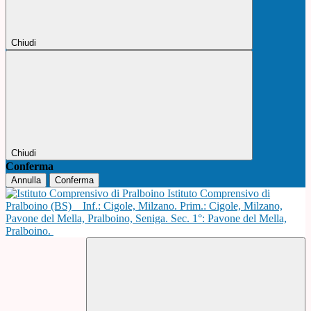
Chiudi
Chiudi
Conferma
Annulla
Conferma
Istituto Comprensivo di
Pralboino (BS)
Inf.: Cigole, Milzano. Prim.: Cigole, Milzano,
Pavone del Mella, Pralboino, Seniga. Sec. 1°: Pavone del Mella,
Pralboino.