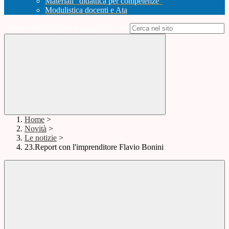
Materiali "didattica per competenze"
Modulistica docenti e Ata
Campo di ricerca per le pagine del sito
Home
>
Novità
>
Le notizie
>
23.Report con l'imprenditore Flavio Bonini