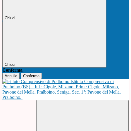
Chiudi
Chiudi
Conferma
Annulla
Conferma
Istituto Comprensivo di
Pralboino (BS)
Inf.: Cigole, Milzano. Prim.: Cigole, Milzano,
Pavone del Mella, Pralboino, Seniga. Sec. 1°: Pavone del Mella,
Pralboino.