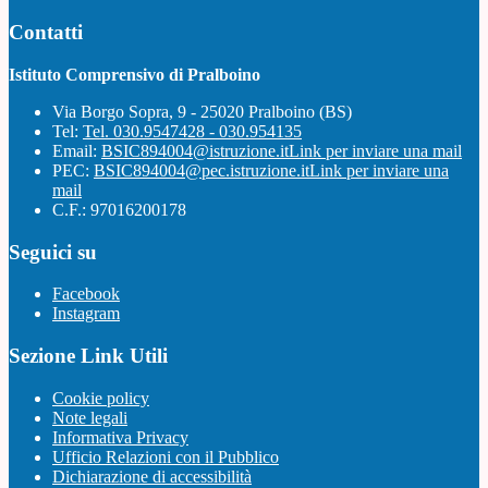
Contatti
Istituto Comprensivo di Pralboino
Via Borgo Sopra, 9 - 25020 Pralboino (BS)
Tel:
Tel. 030.9547428 - 030.954135
Email:
BSIC894004@istruzione.it
Link per inviare una mail
PEC:
BSIC894004@pec.istruzione.it
Link per inviare una
mail
C.F.: 97016200178
Seguici su
Facebook
Instagram
Sezione Link Utili
Cookie policy
Note legali
Informativa Privacy
Ufficio Relazioni con il Pubblico
Dichiarazione di accessibilità