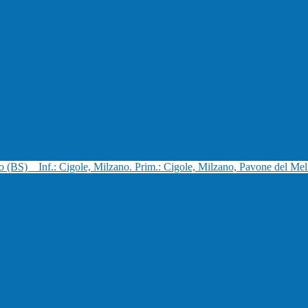
no (BS)
Inf.: Cigole, Milzano. Prim.: Cigole, Milzano, Pavone del Mel