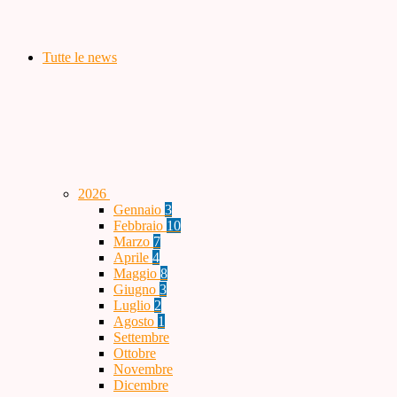
Tutte le news
2026
Gennaio
3
Febbraio
10
Marzo
7
Aprile
4
Maggio
8
Giugno
3
Luglio
2
Agosto
1
Settembre
Ottobre
Novembre
Dicembre