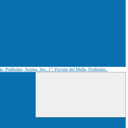
la, Pralboino, Seniga. Sec. 1°: Pavone del Mella, Pralboino.