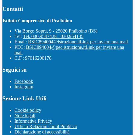
Contatti
Istituto Comprensivo di Pralboino
Via Borgo Sopra, 9 - 25020 Pralboino (BS)
Tel:
Tel. 030.9547428 - 030.954135
Email:
BSIC894004@istruzione.it
Link per inviare una mail
PEC:
BSIC894004@pec.istruzione.it
Link per inviare una
mail
C.F.: 97016200178
Seguici su
Facebook
Instagram
Sezione Link Utili
Cookie policy
Note legali
Informativa Privacy
Ufficio Relazioni con il Pubblico
Dichiarazione di accessibilità