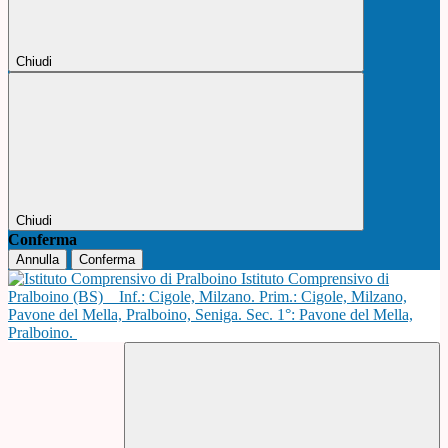
Chiudi
Chiudi
Conferma
Annulla
Conferma
Istituto Comprensivo di
Pralboino (BS)
Inf.: Cigole, Milzano. Prim.: Cigole, Milzano,
Pavone del Mella, Pralboino, Seniga. Sec. 1°: Pavone del Mella,
Pralboino.