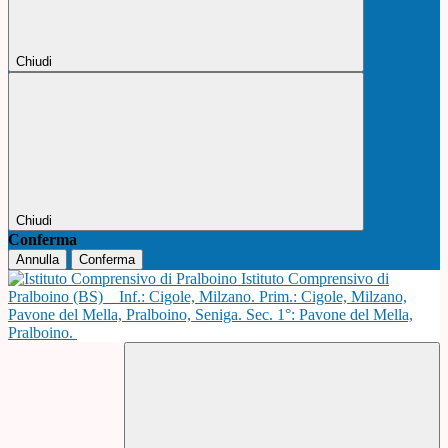
Chiudi
Chiudi
Conferma
Annulla
Conferma
Istituto Comprensivo di
Pralboino (BS)
Inf.: Cigole, Milzano. Prim.: Cigole, Milzano,
Pavone del Mella, Pralboino, Seniga. Sec. 1°: Pavone del Mella,
Pralboino.