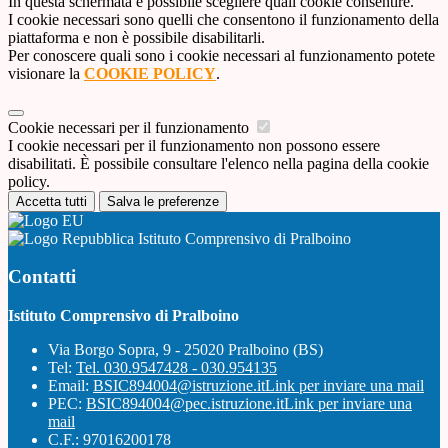
In questa schermata è possibile scegliere quali cookie consentire.
I cookie necessari sono quelli che consentono il funzionamento della
piattaforma e non è possibile disabilitarli.
Per conoscere quali sono i cookie necessari al funzionamento potete
visionare la
COOKIE POLICY
.
Cookie necessari per il funzionamento
I cookie necessari per il funzionamento non possono essere
disabilitati. È possibile consultare l'elenco nella pagina della cookie
policy.
Accetta tutti
Salva le preferenze
Istituto Comprensivo di Pralboino
Contatti
Istituto Comprensivo di Pralboino
Via Borgo Sopra, 9 - 25020 Pralboino (BS)
Tel:
Tel. 030.9547428 - 030.954135
Email:
BSIC894004@istruzione.it
Link per inviare una mail
PEC:
BSIC894004@pec.istruzione.it
Link per inviare una
mail
C.F.: 97016200178