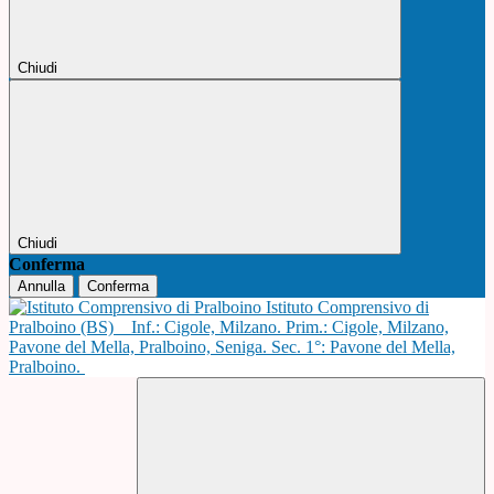
Chiudi
Chiudi
Conferma
Annulla
Conferma
Istituto Comprensivo di
Pralboino (BS)
Inf.: Cigole, Milzano. Prim.: Cigole, Milzano,
Pavone del Mella, Pralboino, Seniga. Sec. 1°: Pavone del Mella,
Pralboino.