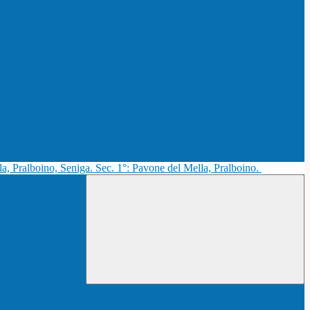
la, Pralboino, Seniga. Sec. 1°: Pavone del Mella, Pralboino.