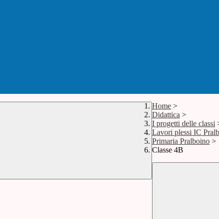
Home
>
Didattica
>
I progetti delle classi
Lavori plessi IC Pral
Primaria Pralboino
>
Classe 4B