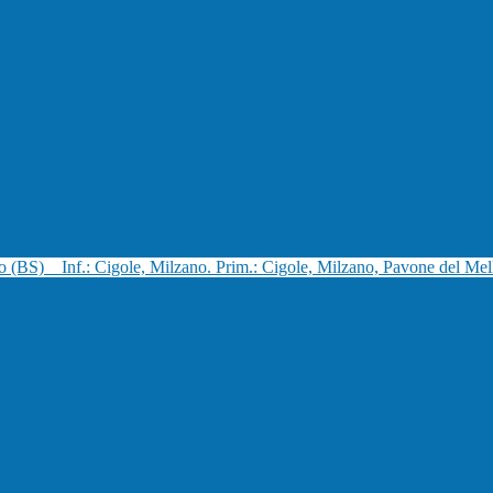
no (BS)
Inf.: Cigole, Milzano. Prim.: Cigole, Milzano, Pavone del Mel