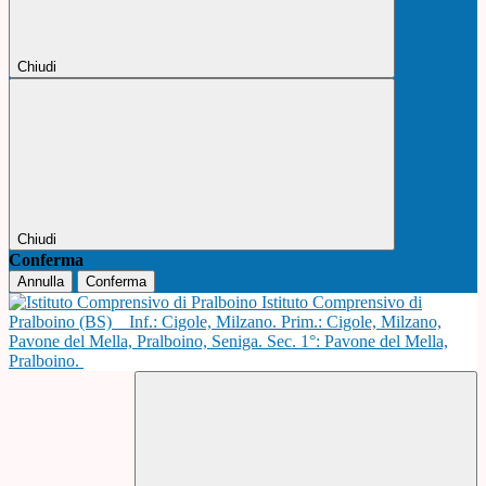
Chiudi
Chiudi
Conferma
Annulla
Conferma
Istituto Comprensivo di
Pralboino (BS)
Inf.: Cigole, Milzano. Prim.: Cigole, Milzano,
Pavone del Mella, Pralboino, Seniga. Sec. 1°: Pavone del Mella,
Pralboino.