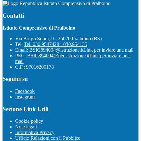
Istituto Comprensivo di Pralboino
Contatti
Istituto Comprensivo di Pralboino
Via Borgo Sopra, 9 - 25020 Pralboino (BS)
Tel:
Tel. 030.9547428 - 030.954135
Email:
BSIC894004@istruzione.it
Link per inviare una mail
PEC:
BSIC894004@pec.istruzione.it
Link per inviare una
mail
C.F.: 97016200178
Seguici su
Facebook
Instagram
Sezione Link Utili
Cookie policy
Note legali
Informativa Privacy
Ufficio Relazioni con il Pubblico