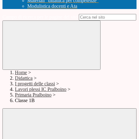
Materiali "didattica per competenze"
Modulistica docenti e Ata
Campo di ricerca per le pagine del sito
Home
>
Didattica
>
I progetti delle classi
>
Lavori plessi IC Pralboino
>
Primaria Pralboino
>
Classe 1B