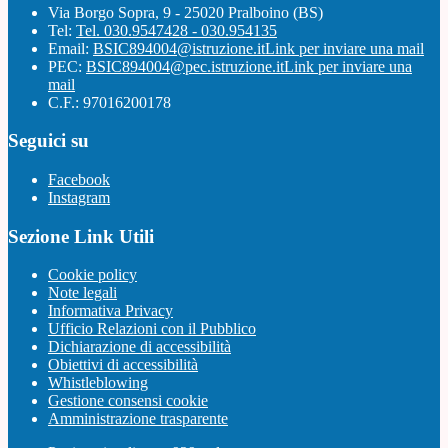
Via Borgo Sopra, 9 - 25020 Pralboino (BS)
Tel:
Tel. 030.9547428 - 030.954135
Email:
BSIC894004@istruzione.it
Link per inviare una mail
PEC:
BSIC894004@pec.istruzione.it
Link per inviare una
mail
C.F.: 97016200178
Seguici su
Facebook
Instagram
Sezione Link Utili
Cookie policy
Note legali
Informativa Privacy
Ufficio Relazioni con il Pubblico
Dichiarazione di accessibilità
Obiettivi di accessibilità
Whistleblowing
Gestione consensi cookie
Amministrazione trasparente