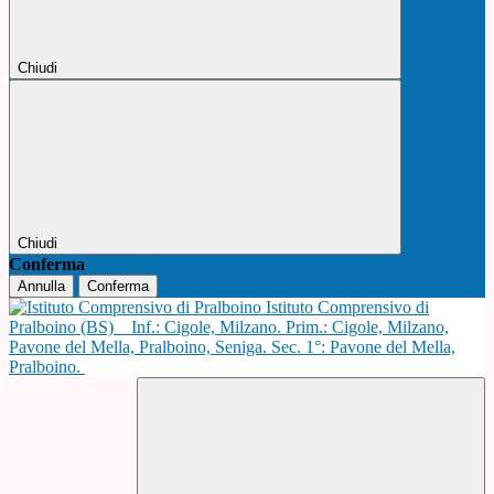
Chiudi
Chiudi
Conferma
Annulla
Conferma
Istituto Comprensivo di
Pralboino (BS)
Inf.: Cigole, Milzano. Prim.: Cigole, Milzano,
Pavone del Mella, Pralboino, Seniga. Sec. 1°: Pavone del Mella,
Pralboino.