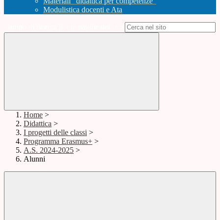
Materiali "didattica per competenze"
Modulistica docenti e Ata
Campo di ricerca per le pagine del sito
Home
>
Didattica
>
I progetti delle classi
>
Programma Erasmus+
>
A.S. 2024-2025
>
Alunni