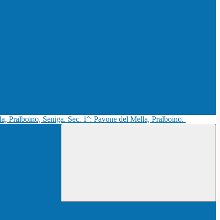
la, Pralboino, Seniga. Sec. 1°: Pavone del Mella, Pralboino.