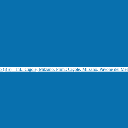
no (BS)
Inf.: Cigole, Milzano. Prim.: Cigole, Milzano, Pavone del Mel