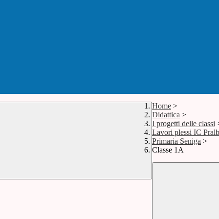
Home
>
Didattica
>
I progetti delle classi
Lavori plessi IC Pral
Primaria Seniga
>
Classe 1A