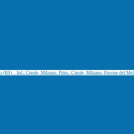
no (BS)
Inf.: Cigole, Milzano. Prim.: Cigole, Milzano, Pavone del Mel