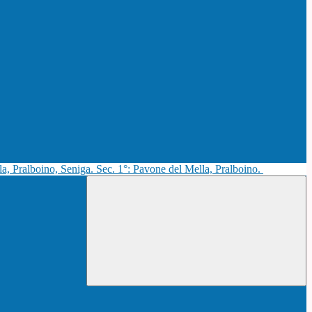
la, Pralboino, Seniga. Sec. 1°: Pavone del Mella, Pralboino.