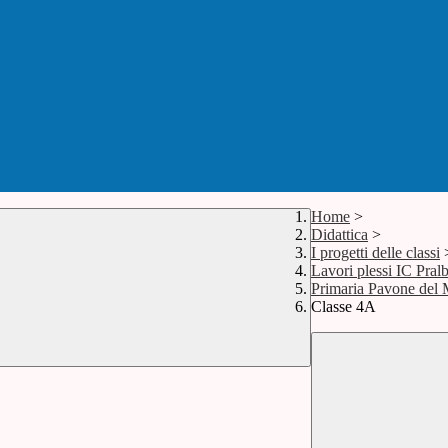
Home
>
Didattica
>
I progetti delle classi
Lavori plessi IC Pral
Primaria Pavone del 
Classe 4A